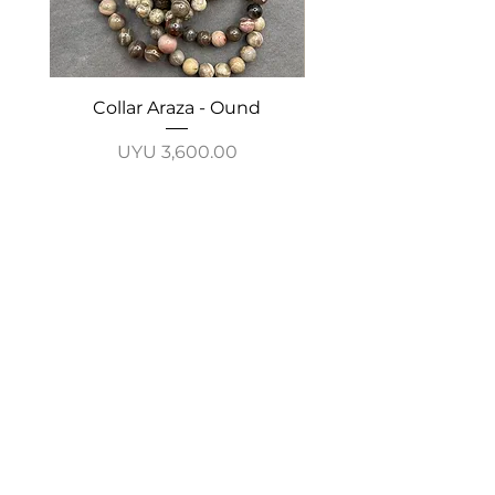
Collar Araza - Ound
Collar Guayabo - 
Price
UYU 3,600.00