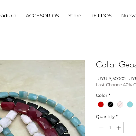
raduría
ACCESORIOS
Store
TEJIDOS
Nueva
Collar Geo
Regu
 UYU 5,600.00 
UYU
Last Chance 40% 
Pric
Color
*
Quantity
*