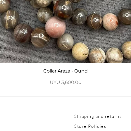
Quick View
Collar Araza - Ound
Price
UYU 3,600.00
Shipping and returns
Store Policies