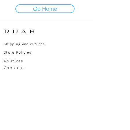
Go Home
Shipping and returns
Store Policies
​​​​Políticas
​​​​Contacto
Nuestra Ubicación
Rivera 6743, Carrasco, Montevideo, Uruguay,
CP11500
Contáctanos
+(598)99295630
uy.ruah@gmail.com
© 2025 RUAH.UY
Todos los derechos reservados