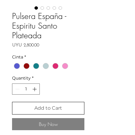
Pulsera España -
Espiritu Santo
Plateada
Price
UYU 2,800.00
Cinta
*
Quantity
*
Add to Cart
Buy Now