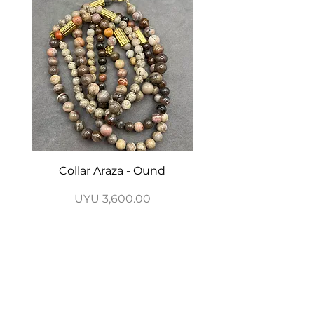
Collar Araza - Ound
Collar Guayabo - 
Price
UYU 3,600.00